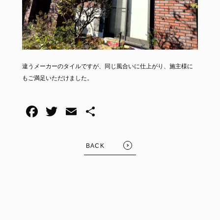
違うメーカーのタイルですが、同じ風合いに仕上がり、施主様に
もご満足いただけました。
F
T
E
共
a
wi
m
有
c
tt
ail
BACK
e
er
b
o
o