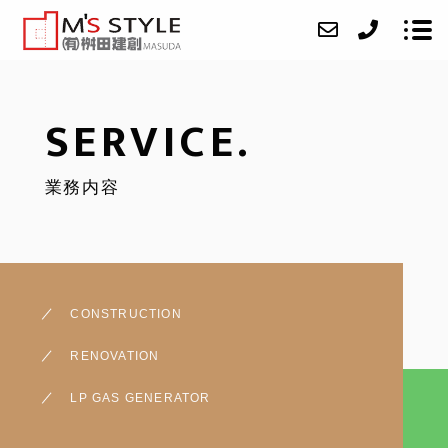
SERVICE.
ABOUT
業務内容
SERVICE
CASE
ACCESS
BLOG
CONSTRUCTION
CONTACT
RENOVATION
RECRUIT
LP GAS GENERATOR