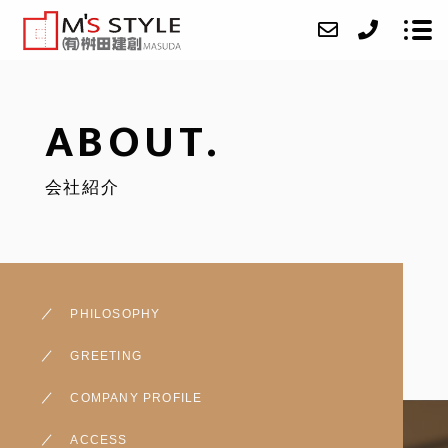
ABOUT.
ABOUT
会社紹介
SERVICE
CASE
ACCESS
BLOG
PHILOSOPHY
CONTACT
GREETING
RECRUIT
COMPANY PROFILE
ACCESS