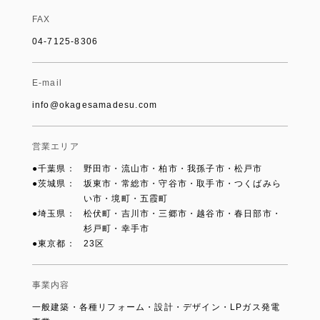
FAX
04-7125-8306
E-mail
info@okagesamadesu.com
営業エリア
●千葉県：
野田市・流山市・柏市・我孫子市・松戸市
●茨城県：
坂東市・常総市・守谷市・取手市・つくばみら
い市・境町・五霞町
●埼玉県：
松伏町・吉川市・三郷市・越谷市・春日部市・
杉戸町・幸手市
●東京都：
23区
事業内容
一般建築・各種リフォーム・設計・デザイン・LPガス発電