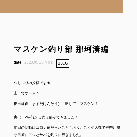
マスケン釣り部 那珂湊編
2023.05.15(Mon)
BLOG
久しぶりの投稿です★
山口ですー＾＾
桝田建創（ますだけんそう）…略して、マスケン！
実は、2年前から釣り部ができました！
前回の活動はコロナ禍だったこともあり、ごく少人数で神奈川県
小田原にアジとサバを釣りに行きました。